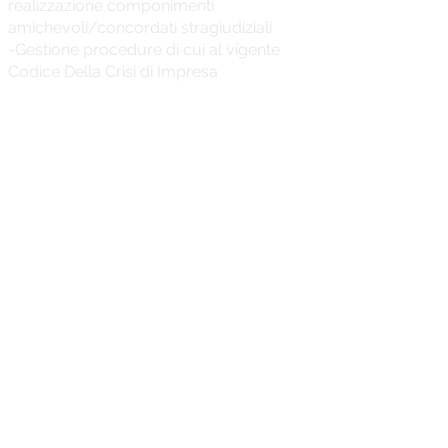
realizzazione componimenti
amichevoli/concordati stragiudiziali
-Gestione procedure di cui al vigente
Codice Della Crisi di Impresa
CONSULENZE TECNICHE
Consulente tecnico del Tribunale in
materia amministrativa, contabile, fiscale,
e finanziaria