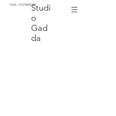
P.IVA :
01074000389
Studi
o
Gad
da